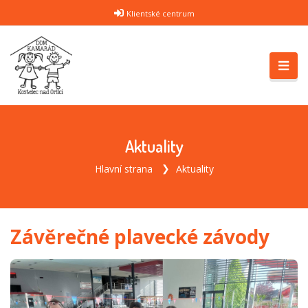
Klientské centrum
Aktuality
Hlavní strana
Aktuality
Závěrečné plavecké závody