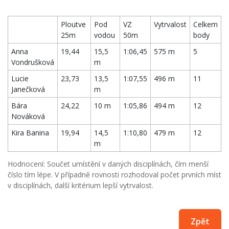
Ploutve
Pod
VZ
Vytrvalost
Celkem
25m
vodou
50m
body
Anna
19,44
15,5
1:06,45
575 m
5
Vondrušková
m
Lucie
23,73
13,5
1:07,55
496 m
11
Janečková
m
Bára
24,22
10 m
1:05,86
494 m
12
Nováková
Kira Banina
19,94
14,5
1:10,80
479 m
12
m
Hodnocení: Součet umístění v daných disciplínách, čím menší
číslo tím lépe. V případně rovnosti rozhodoval počet prvních míst
v disciplínách, další kritérium lepší vytrvalost.
Zpět