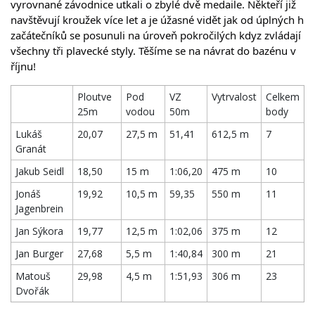
vyrovnané závodnice utkali o zbylé dvě medaile. Někteří již 
navštěvují kroužek více let a je úžasné vidět jak od úplných h 
začátečníků se posunuli na úroveň pokročilých kdyz zvládají 
všechny tři plavecké styly. Těšíme se na návrat do bazénu v 
říjnu!
Ploutve
Pod
VZ
Vytrvalost
Celkem
25m
vodou
50m
body
Lukáš
20,07
27,5 m
51,41
612,5 m
7
Granát
Jakub Seidl
18,50
15 m
1:06,20
475 m
10
Jonáš
19,92
10,5 m
59,35
550 m
11
Jagenbrein
Jan Sýkora
19,77
12,5 m
1:02,06
375 m
12
Jan Burger
27,68
5,5 m
1:40,84
300 m
21
Matouš
29,98
4,5 m
1:51,93
306 m
23
Dvořák