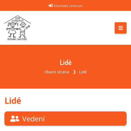
Klientské centrum
Lidé
Hlavní strana
Lidé
Lidé
Vedení