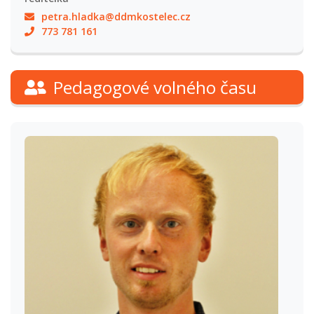
petra.hladka@ddmkostelec.cz
773 781 161
Pedagogové volného času