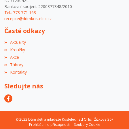
IČ: 71230424
Bankovní spojení: 2200377848/2010
Tel.: 773 771 163
recepce@ddmkostelec.cz
Časté odkazy
Aktuality
Kroužky
Akce
Tábory
Kontakty
Sledujte nás
© 2022 Dům dětí a mládeže Kostelec nad Orlicí, Žižkova 367
Prohlášení o přístupnosti
|
Soubory Cookie