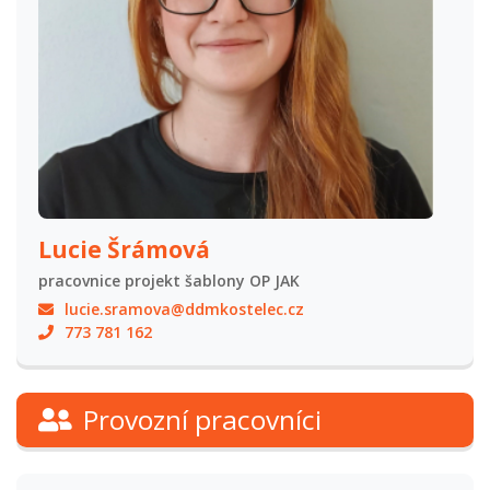
Lucie Šrámová
pracovnice projekt šablony OP JAK
lucie.sramova@ddmkostelec.cz
773 781 162
Provozní pracovníci