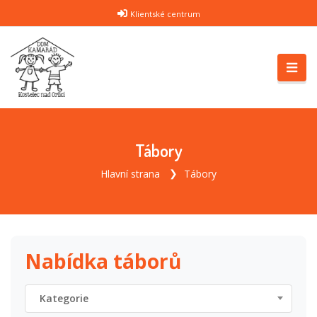
Klientské centrum
Tábory
Hlavní strana
Tábory
Nabídka táborů
Kategorie