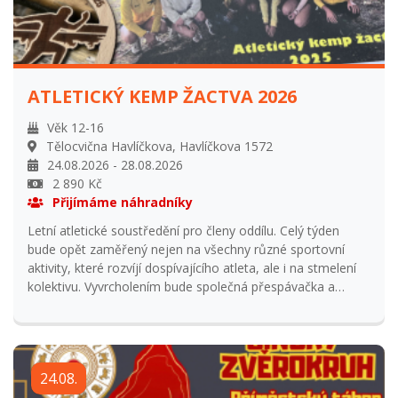
ATLETICKÝ KEMP ŽACTVA 2026
Věk 12-16
Tělocvična Havlíčkova, Havlíčkova 1572
24.08.2026 - 28.08.2026
2 890 Kč
Přijímáme náhradníky
Letní atletické soustředění pro členy oddílu. Celý týden
bude opět zaměřený nejen na všechny různé sportovní
aktivity, které rozvíjí dospívajícího atleta, ale i na stmelení
kolektivu. Vyvrcholením bude společná přespávačka a
krajské závody na stadionu v Trutnově. Tábor bude
probíhat denně od 8 do 16 hodin, předposlední den s
přespáním v Trutnově. Těšit se bude stejná sestava
trenérů jako na loňském kempu. Přihlašování od 1.1.2026
24.08.
do 31.5.2026 Přihlášení po uzavření přihlašování navýšení