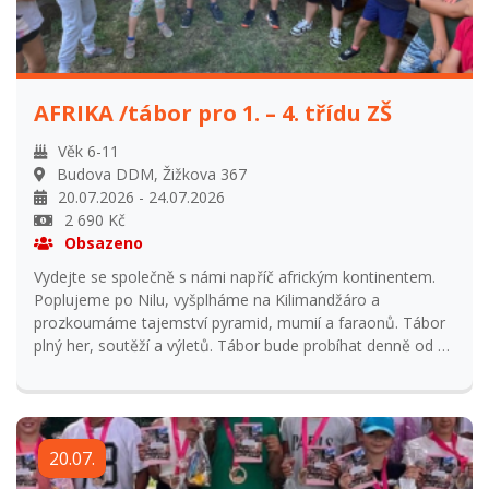
AFRIKA /tábor pro 1. – 4. třídu ZŠ
Věk 6-11
Budova DDM, Žižkova 367
20.07.2026 - 24.07.2026
2 690 Kč
Obsazeno
Vydejte se společně s námi napříč africkým kontinentem.
Poplujeme po Nilu, vyšplháme na Kilimandžáro a
prozkoumáme tajemství pyramid, mumií a faraonů. Tábor
plný her, soutěží a výletů. Tábor bude probíhat denně od 8
do 16 hodin, předposlední den s přespáním. Přihlašování
od 1.1.2026 do 31.5.2026 Přihlášení po uzavření
přihlašování navýšení ceny o 15% z ceny tábora a
odsouhlasení s vedoucím tábora Storno podmínky: Vratka
20.07.
95% při odhlášení do 31. května. Vratka 50% při odhlášení
od 31. května do začátku tábora. Vratka 0% při odhlášení