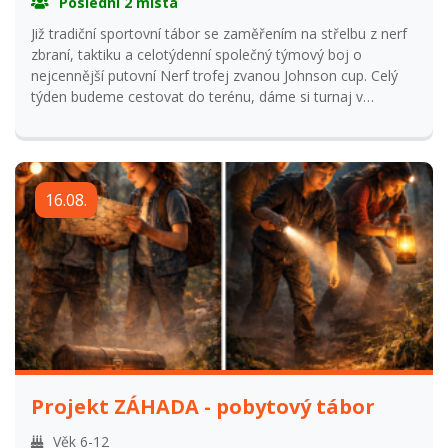
Poslední 2 místa
Již tradiční sportovní tábor se zaměřením na střelbu z nerf
zbraní, taktiku a celotýdenní společný týmový boj o
nejcennější putovní Nerf trofej zvanou Johnson cup. Celý
týden budeme cestovat do terénu, dáme si turnaj v
motokárách, předposlední den nás čeká i přespávačka.
Tábor bude probíhat denně od 8 do 16 hodin, předposlední
den s přespáním. Přihlašování od 1.1.2026 do 31.5.2026
Přihlášení po uzavření přihlašování navýšení ceny o 15% z
16.08.
ceny tábora a odsouhlasení s vedoucím tábora. Storno
podmínky: Vratka 95% při odhlášení do 31. května. Vratka
50% při odhlášení od 31. května do začátku tábora. Vratka
0% při odhlášení na začátku tábora.
Projekt ZÁHADA - pobytový tábor
Věk 6-12