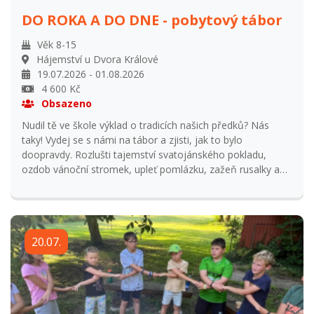
DO ROKA A DO DNE - pobytový tábor
Věk 8-15
Hájemství u Dvora Králové
19.07.2026 - 01.08.2026
4 600 Kč
Obsazeno
Nudil tě ve škole výklad o tradicích našich předků? Nás
taky! Vydej se s námi na tábor a zjisti, jak to bylo
doopravdy. Rozlušti tajemství svatojánského pokladu,
ozdob vánoční stromek, upleť pomlázku, zažeň rusalky a
vrať se domů dřív než uběhne dvanáct měsíců, protože jak
praví věštba: Až dvanáct měsíců uplyne, petlice za tebou
zapadne. Přihlašování od 1.1.2026 do 31.5.2026 Přihlášení
po uzavření přihlašování navýšení ceny o 15% z ceny
20.07.
tábora a odsouhlasení s vedoucím tábora. Storno
podmínky: Vratka 95% při odhlášení do 31. května. Vratka
50% při odhlášení od 31. května do začátku tábora. Vratka
0% při odhlášení na začátku tábora.