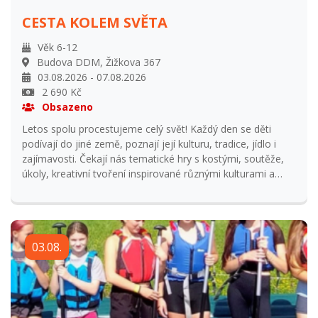
CESTA KOLEM SVĚTA
Věk 6-12
Budova DDM, Žižkova 367
03.08.2026 - 07.08.2026
2 690 Kč
Obsazeno
Letos spolu procestujeme celý svět! Každý den se děti
podívají do jiné země, poznají její kulturu, tradice, jídlo i
zajímavosti. Čekají nás tematické hry s kostými, soutěže,
úkoly, kreativní tvoření inspirované různými kulturami a
malé výpravy do Asie, Afriky, Evropy Ameriky a Austrálie,
díky kterým se táborníci dozvědí spoustu nových věcí – a
ještě se u to skvěle pobaví. Tábor je vhodný pro všechny
malé dobrodruhy, kteří rádi objevují nové věci a mají rádi
03.08.
zábavu i týmového ducha. Tábor bude probíhat denně od 8
do 16 hodin, předposlední den s přespáním. Přihlašování
od 1.1.2026 do 31.5.2026 Přihlášení po uzavření
přihlašování navýšení ceny o 15% z ceny tábora a
odsouhlasení s vedoucím tábora Storno podmínky: Vratka