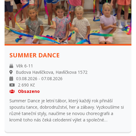
SUMMER DANCE
Věk 6-11
Budova Havlíčkova, Havlíčkova 1572
03.08.2026 - 07.08.2026
2 690 Kč
Obsazeno
Summer Dance je letní tábor, který každý rok přináší
spoustu tance, dobrodružství, her a zábavy. Vyzkoušíme si
různé taneční styly, naučíme se novou choreografii a
kromě toho nás čeká celodenní výlet a společné
přespávání. Tábor bude probíhat denně od 8.00 do 16.00
hodin, předposlední den s přespáním. Těšíme se na Vás!