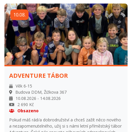
Přihlašování od 1.1.2026 do 31.5.2026 Přihlášení po
uzavření přihlašování navýšení ceny o 15% z ceny tábora a
10.08.
odsouhlasení s vedoucím tábora Storno podmínky: Vratka
95% při odhlášení do 31. května. Vratka 50% při odhlášení
od 31. května do začátku tábora. Vratka 0% při odhlášení
na začátku tábora.
ADVENTURE TÁBOR
Věk 6-15
Budova DDM, Žižkova 367
10.08.2026 - 14.08.2026
2 690 Kč
Obsazeno
Pokud máš rád/a dobrodružství a chceš zažít něco nového
a nezapomenutelného, užij si s námi letní příměstský tábor