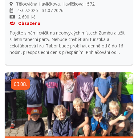
Tělocvična Havlíčkova, Havlíčkova 1572
27.07.2026 - 31.07.2026
2 690 Kč
Obsazeno
Pojďte s námi cvičit na neobvyklých místech Zumbu a užít
si letní taneční párty. Nebude chybět ani turistika a
celotáborová hra. Tábor bude probíhat denně od 8 do 16
hodin, předposlední den s přespáním. Přihlašování od
1.1.2026 do 31.5.2026 Přihlášení po uzavření přihlašování
navýšení ceny o 15% z ceny tábora a odsouhlasení s
vedoucím tábora. Storno podmínky: Vratka 95% při
odhlášení do 31. května. Vratka 50% při odhlášení od 31.
03.08.
května do začátku tábora. Vratka 0% při odhlášení na
začátku tábora.