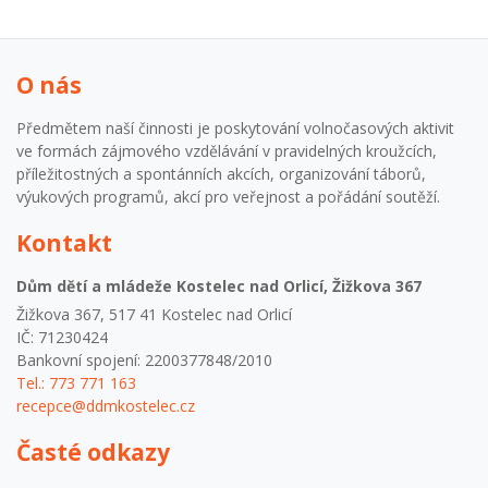
s různými nástrahami, ať už jde o konkurenci, nebezpečné
pasti nebo komplikace při samotném získávání artefaktů.
Během svého putování se také setkáš s různými kulturami
O nás
a historickými místy… Proto pokud máš rád/a tajemství a
záhady,nebojíš se týmové práce a pálí ti to . Nebo chceš se
svými kamarády strávit týden, tenhle tábor je přesně pro
Předmětem naší činnosti je poskytování volnočasových aktivit
tebe. Během tábora bude probíhat celotáborová hra, kde si
ve formách zájmového vzdělávání v pravidelných kroužcích,
procvičíš své znalosti a dovednosti. Budeme hrát spoustu
příležitostných a spontánních akcích, organizování táborů,
her. Naučíš se novým i dalším neobyčejným věcem, u
výukových programů, akcí pro veřejnost a pořádání soutěží.
kterých nuda rozhodně nebude. Tábor bude probíhat denně
Kontakt
od 8 do 16 hodin v Seykorově parku a DDM v Kostelci nad
Orlicí. Přihlašování od 1.1.2026 do 31.5.2026 Přihlášení po
Dům dětí a mládeže Kostelec nad Orlicí, Žižkova 367
uzavření přihlašování navýšení ceny o 15% z ceny tábora a
odsouhlasení s vedoucím tábora. Storno podmínky: Vratka
Žižkova 367, 517 41 Kostelec nad Orlicí
95% při odhlášení do 31. května. Vratka 50% při odhlášení
IČ: 71230424
od 31. května do začátku tábora. Vratka 0% při odhlášení
Bankovní spojení: 2200377848/2010
na začátku tábora.
Tel.: 773 771 163
recepce@ddmkostelec.cz
Časté odkazy