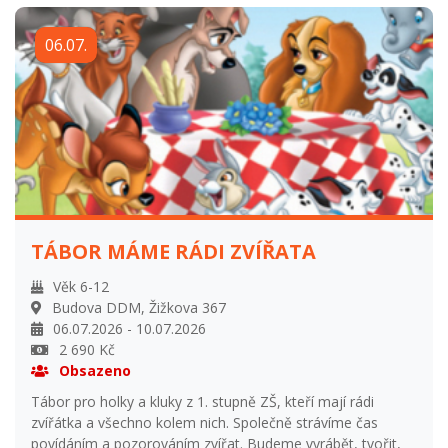
předposlední den s přespáním. Těšit se bude stejná
sestava trenérů jako na loňském kempu. Přihlašování od
06.07.
1.1.2026 do 31.5.2026 Přihlášení po uzavření přihlašování
navýšení ceny o 15% z ceny tábora a odsouhlasení s
vedoucím tábora Storno podmínky: Vratka 95% při
odhlášení do 31. května. Vratka 50% při odhlášení od 31.
května do začátku tábora. Vratka 0% při odhlášení na
začátku tábora.
TÁBOR MÁME RÁDI ZVÍŘATA
Věk 6-12
Budova DDM, Žižkova 367
06.07.2026 - 10.07.2026
2 690 Kč
Obsazeno
Tábor pro holky a kluky z 1. stupně ZŠ, kteří mají rádi
zvířátka a všechno kolem nich. Společně strávíme čas
povídáním a pozorováním zvířat. Budeme vyrábět, tvořit,