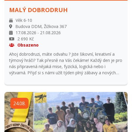
tábora. Vratka 0% při odhlášení na začátku tábora.
MALÝ DOBRODRUH
Věk 6-10
Budova DDM, Žižkova 367
17.08.2026 - 21.08.2026
2 690 Kč
Obsazeno
Ahoj dobrodruzi, máte odvahu ? Jste šikovní, kreativní a
týmový hráči? Tak přesně na Vás čekáme! Každý den je pro
nás připravená nějaká mise, fyzická, logická nebo i
výtvarná. Přijď si s námi užít týden plný zábavy a nových
kamarádů. Tábor bude probíhat denně od 8 do 16 hodin v
Seykorově parku a DDM v Kostelci nad Orlicí. Přihlašování
od 1.1.2026 do 31.5.2026 Přihlášení po uzavření
přihlašování navýšení ceny o 15% z ceny tábora a
24.08.
odsouhlasení s vedoucím tábora. Storno podmínky: Vratka
95% při odhlášení do 31. května. Vratka 50% při odhlášení
od 31. května do začátku tábora. Vratka 0% při odhlášení
na začátku tábora.