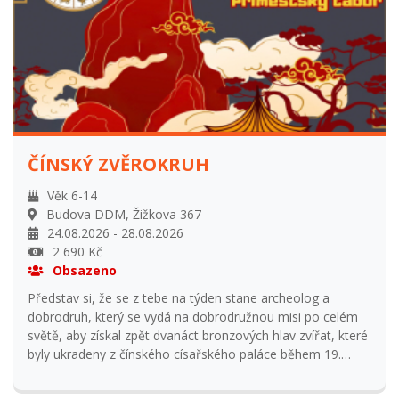
ceny o 15% z ceny tábora a odsouhlasení s vedoucím
tábora Storno podmínky: Vratka 95% při odhlášení do 31.
května. Vratka 50% při odhlášení od 31. května do začátku
tábora. Vratka 0% při odhlášení na začátku tábora.
ČÍNSKÝ ZVĚROKRUH
Věk 6-14
Budova DDM, Žižkova 367
24.08.2026 - 28.08.2026
2 690 Kč
Obsazeno
Představ si, že se z tebe na týden stane archeolog a
dobrodruh, který se vydá na dobrodružnou misi po celém
světě, aby získal zpět dvanáct bronzových hlav zvířat, které
byly ukradeny z čínského císařského paláce během 19.
století. Každá z těchto hlav představuje jedno zvíře z
čínského zvěrokruhu. Ty a tvůj tým se při pátrání setkávají