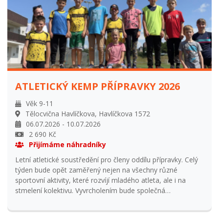
ATLETICKÝ KEMP PŘÍPRAVKY 2026
Věk 9-11
Tělocvična Havlíčkova, Havlíčkova 1572
06.07.2026 - 10.07.2026
2 690 Kč
Přijímáme náhradníky
Letní atletické soustředění pro členy oddílu přípravky. Celý
týden bude opět zaměřený nejen na všechny různé
sportovní aktivity, které rozvíjí mladého atleta, ale i na
stmelení kolektivu. Vyvrcholením bude společná
přespávačka a vyhlášení vítězného týmu z celotýdenního
souboje. Tábor bude probíhat denně od 8 do 16 hodin,