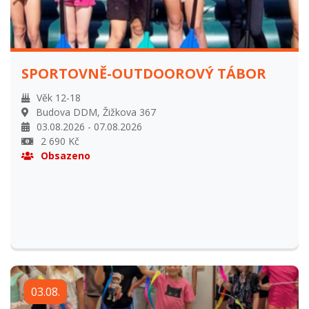
95% při odhlášení do 31. května. Vratka 50% při odhlášení
od 31. května do začátku tábora. Vratka 0% při odhlášení
na začátku tábora.
SPORTOVNĚ-OUTDOOROVÝ TÁBOR
Věk 12-18
Budova DDM, Žižkova 367
03.08.2026 - 07.08.2026
2 690 Kč
Obsazeno
03.08.