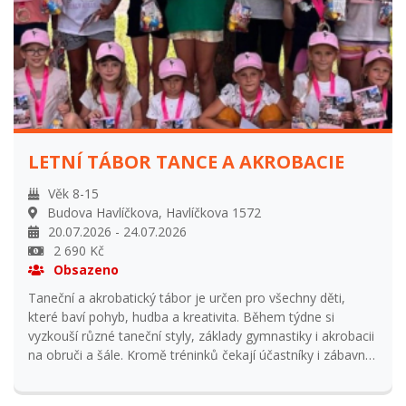
na začátku tábora.
LETNÍ TÁBOR TANCE A AKROBACIE
Věk 8-15
Budova Havlíčkova, Havlíčkova 1572
20.07.2026 - 24.07.2026
2 690 Kč
Obsazeno
Taneční a akrobatický tábor je určen pro všechny děti,
které baví pohyb, hudba a kreativita. Během týdne si
vyzkouší různé taneční styly, základy gymnastiky i akrobacii
na obruči a šále. Kromě tréninků čekají účastníky i zábavné
hry, tvorba závěrečné choreografie a nezapomenutelná
letní atmosféra. Tábor je vhodný pro začátečníky i